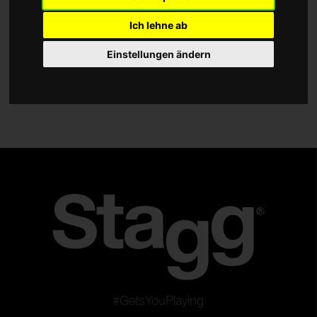
Kuhglocken
Ich lehne ab
Splash
Einstellungen ändern
Crash
Ride
China
Gongs
Hi-Hats
Becken-Sets
Serie
DH
SH
Sensa
Traditional
#GetsYouPlaying