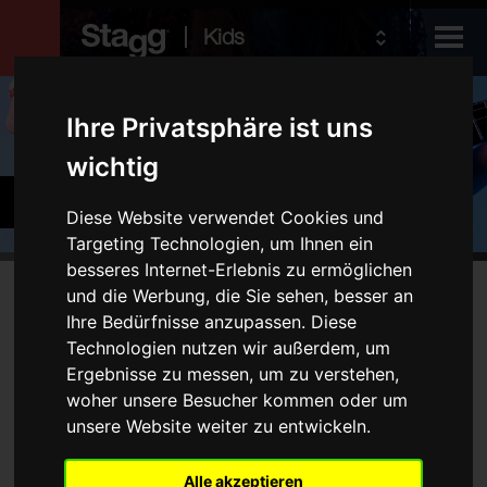
Kids
Produkte
Ihre Privatsphäre ist uns
wichtig
Audio &
Becken und Percussion
Lighting
Diese Website verwendet Cookies und
Targeting Technologien, um Ihnen ein
besseres Internet-Erlebnis zu ermöglichen
Produkte
und die Werbung, die Sie sehen, besser an
Kein Produkt entspricht Ihren Filtern
Ihre Bedürfnisse anzupassen. Diese
Schlagzeug
Technologien nutzen wir außerdem, um
Ergebnisse zu messen, um zu verstehen,
Becken
woher unsere Besucher kommen oder um
Percussion
unsere Website weiter zu entwickeln.
Typ
Alle akzeptieren