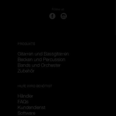
Genghis
Follow us
Größe
1
40
Filter löschen
Filter anwenden
PRODUKTE
Gitarren und Bassgitarren
Becken und Percussion
Bands und Orchester
Zubehör
HILFE WIRD BENÖTIGT
Händler
FAQs
Kundendienst
Software