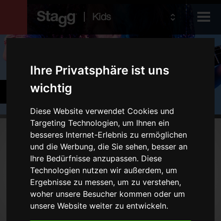
Kids
Produkte
Ihre Privatsphäre ist uns
Audio &
wichtig
Zubehör
Lighting
Diese Website verwendet Cookies und
Targeting Technologien, um Ihnen ein
Produkte
besseres Internet-Erlebnis zu ermöglichen
und die Werbung, die Sie sehen, besser an
Stimmgeräte und Metronome
Ihre Bedürfnisse anzupassen. Diese
Technologien nutzen wir außerdem, um
Ständer
Ergebnisse zu messen, um zu verstehen,
Taschen und Cases
woher unsere Besucher kommen oder um
unsere Website weiter zu entwickeln.
Typ