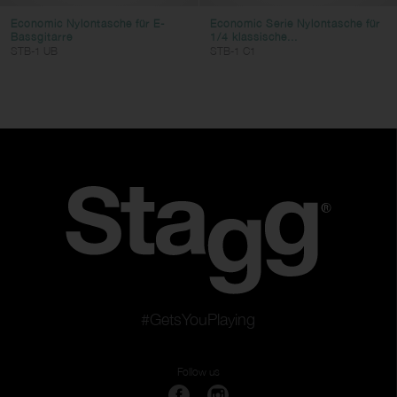
Economic Nylontasche für E-
Economic Serie Nylontasche für
Bassgitarre
1/4 klassische...
STB-1 UB
STB-1 C1
#GetsYouPlaying
Follow us