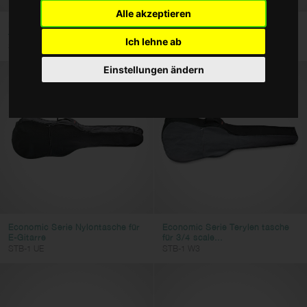
Gitarren und Bassgitarren
Alle akzeptieren
Economic Serie Terylen tasche
Economic Serie Nylontasche für
Becken und Percussion
für Folk oder...
4/4 klassische...
Ich lehne ab
STB-1 W
STB-1 C
Blasinstrumente
Einstellungen ändern
Keyboards
Farbe
Filter löschen
Filter anwenden
Economic Serie Nylontasche für
Economic Serie Terylen tasche
E-Gitarre
für 3/4 scale...
STB-1 UE
STB-1 W3