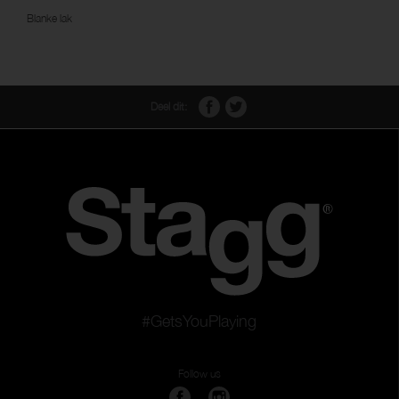
Blanke lak
Deel dit:
#GetsYouPlaying
Follow us