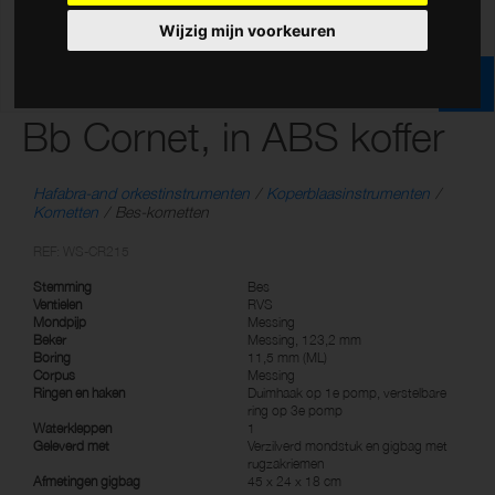
Wijzig mijn voorkeuren
Bb Cornet, in ABS koffer
Hafabra-and orkestinstrumenten
Koperblaasinstrumenten
Kornetten
Bes-kornetten
REF: WS-CR215
Stemming
Bes
Ventielen
RVS
Mondpijp
Messing
Beker
Messing, 123,2 mm
Boring
11,5 mm (ML)
Corpus
Messing
Ringen en haken
Duimhaak op 1e pomp, verstelbare
ring op 3e pomp
Waterkleppen
1
Geleverd met
Verzilverd mondstuk en gigbag met
rugzakriemen
Afmetingen gigbag
45 x 24 x 18 cm