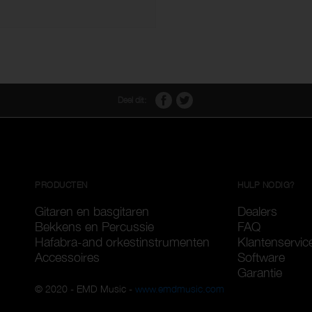
Deel dit:
PRODUCTEN
HULP NODIG?
Gitaren en basgitaren
Dealers
Bekkens en Percussie
FAQ
Hafabra-and orkestinstrumenten
Klantenservic
Accessoires
Software
Garantie
© 2020 - EMD Music -
www.emdmusic.com