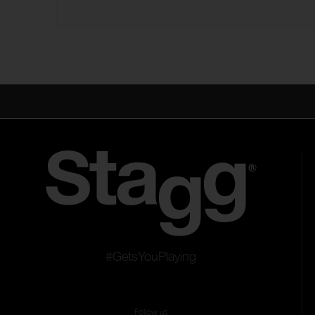
#GetsYouPlaying
Follow us