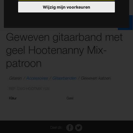
Wijzig mijn voorkeuren
Geweven gitaarband met
geel Hootenanny Mix-
patroon
Gitaren
Accessoires
Gitaarbanden
Geweven katoen
REF: SWO HOOTMIX YLW
Kleur
Geel
Deel dit: