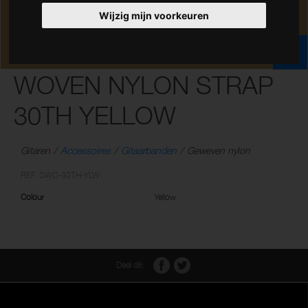
Wijzig mijn voorkeuren
WOVEN NYLON STRAP
30TH YELLOW
Gitaren
Accessoires
Gitaarbanden
Geweven nylon
REF: SWO-30TH-YLW
Colour
Yellow
Deel dit: