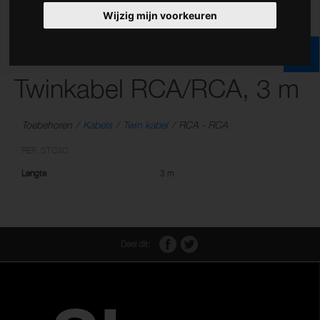
Wijzig mijn voorkeuren
Twinkabel RCA/RCA, 3 m
Toebehoren
Kabels
Twin kabel
RCA - RCA
REF: STC3C
Lengte
3 m
Deel dit: