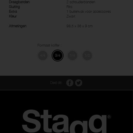
Draagbanden
2 schouderbanden
Sluiting
Rits
Extra
1 buitenvak voor accessoires
Kleur
Zwart
Afmetingen
98,5 x 36 x 9 cm
Formaat koffer :
4/4
3/4
1/4
1/2
Deel dit: