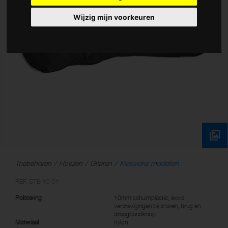
Wijzig mijn voorkeuren
Toebehoren
Hoezen
Gitaren
Klassieke modellen
REF: STB-10 C1
Polstering
10mm schuimplastic; extra
verstevigingen bij snaren, brug en
draagbandknop
Materiaal
nylon