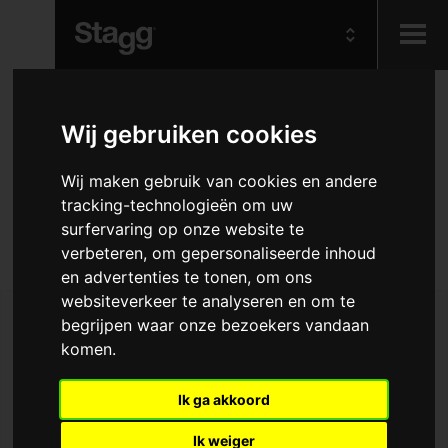
Kids
Gepolsterde hoes voor
Wij gebruiken cookies
1/4 klassieke gitaar,
Audio &
Wij maken gebruik van cookies en andere
Lighting
Basic-serie
tracking-technologieën om uw
surfervaring op onze website te
verbeteren, om gepersonaliseerde inhoud
Rugged & gig ready 1/4 classical bag
en advertenties te tonen, om ons
websiteverkeer te analyseren en om te
begrijpen waar onze bezoekers vandaan
komen.
Ik ga akkoord
Ik weiger