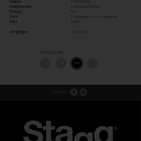
Grepen
1 handgreep
Draagbanden
2 schouderbanden
Sluiting
Rits
Extra
1 buitenvak voor accessoires
Kleur
Zwart
Afmetingen
79 x 28 cm
Formaat koffer :
4/4
3/4
1/4
1/2
Deel dit: