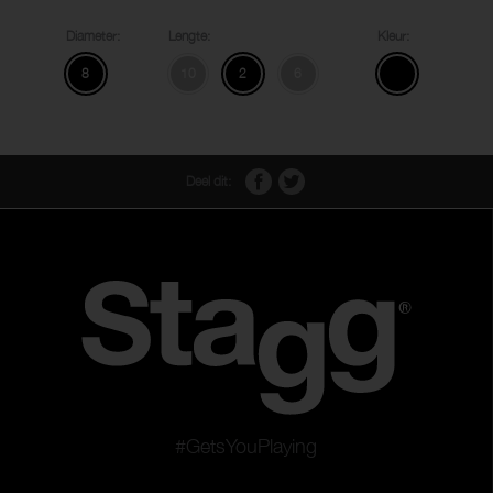
Diameter:
Lengte:
Kleur:
8
10
2
6
Deel dit:
#GetsYouPlaying