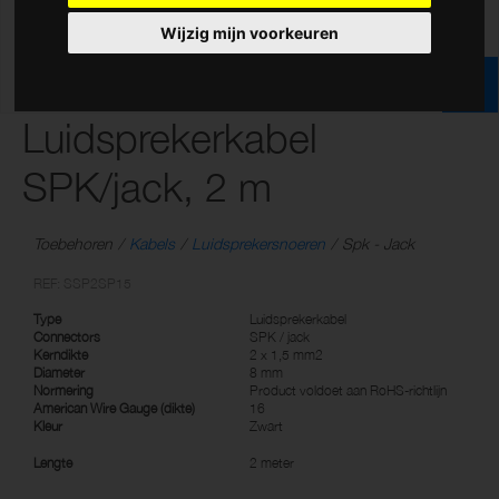
Wijzig mijn voorkeuren
Luidsprekerkabel
SPK/jack, 2 m
Toebehoren
Kabels
Luidsprekersnoeren
Spk - Jack
REF: SSP2SP15
Type
Luidsprekerkabel
Connectors
SPK / jack
Kerndikte
2 x 1,5 mm2
Diameter
8 mm
Normering
Product voldoet aan RoHS-richtlijn
American Wire Gauge (dikte)
16
Kleur
Zwart
Lengte
2 meter