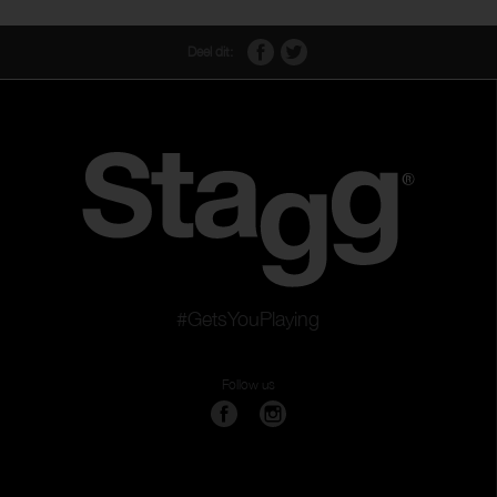
Deel dit:
#GetsYouPlaying
Follow us