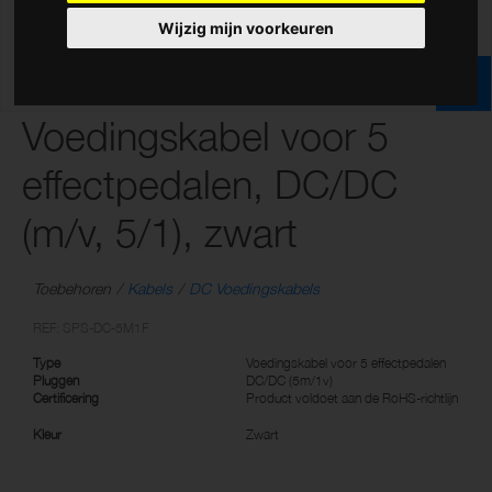
Wijzig mijn voorkeuren
Voedingskabel voor 5
effectpedalen, DC/DC
(m/v, 5/1), zwart
Toebehoren
Kabels
DC Voedingskabels
REF: SPS-DC-5M1F
Type
Voedingskabel voor 5 effectpedalen
Pluggen
DC/DC (5m/1v)
Certificering
Product voldoet aan de RoHS-richtlijn
Kleur
Zwart