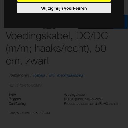
Wijzig mijn voorkeuren
Voedingskabel, DC/DC
(m/m; haaks/recht), 50
cm, zwart
Toebehoren
Kabels
DC Voedingskabels
REF: SPS-050-DCMM
Type
Voedingskabel
Pluggen
DC/DC (m/m; haaks/recht)
Certificering
Product voldoet aan de RoHS-richtlijn
Lengte: 50 cm - Kleur: Zwart