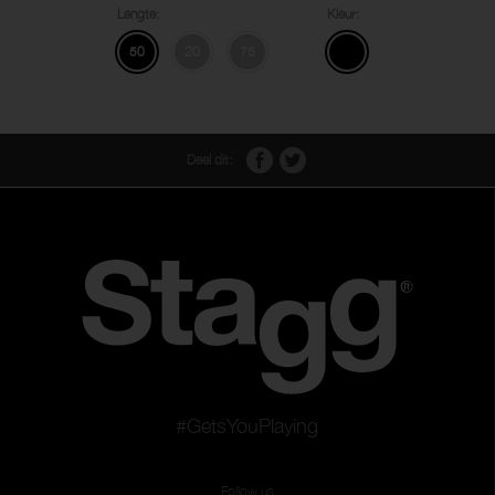
Lengte:
Kleur:
50
20
75
Deel dit:
#GetsYouPlaying
Follow us