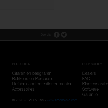
Deel dit:
PRODUCTEN
HULP NODIG?
Gitaren en basgitaren
Dealers
Bekkens en Percussie
FAQ
Hafabra-and orkestinstrumenten
Klantenservic
Accessoires
Software
Garantie
© 2020 - EMD Music -
www.emdmusic.com