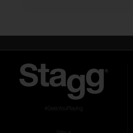
#GetsYouPlaying
Follow us