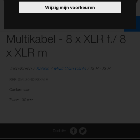
Wijzig mijn voorkeuren
Multikabel - 8 x XLR f./ 8
x XLR m
Toebehoren
Kabels
Multi Core Cable
XLR - XLR
REF: SML30/8XF8XM E
Conform aan
Zwart - 30 mtr
Deel dit: