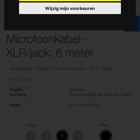
Wijzig mijn voorkeuren
Microfoonkabel -
XLR/jack, 6 meter
Toebehoren
Kabels
Mikrofoonkabels
XLR - Jack
REF: SMC6XP
Pluggen
XLR/jack
Normering
Product voldoet aan de RoHS-richtlijn
Lengte
6 m - Kleur: Zwart
Lengte:
Kleur:
1
3
6
10