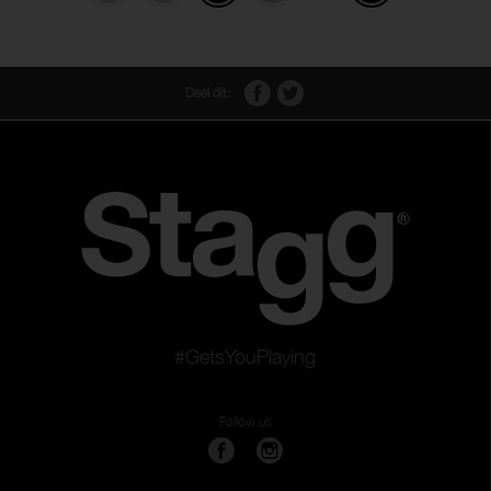
Deel dit:
#GetsYouPlaying
Follow us