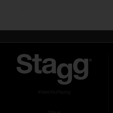
#GetsYouPlaying
Follow us