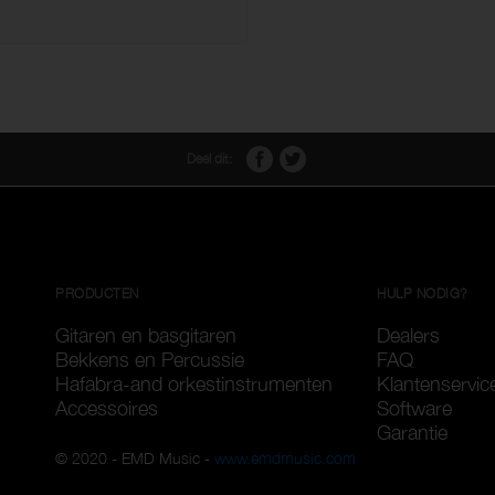
Deel dit:
PRODUCTEN
HULP NODIG?
Gitaren en basgitaren
Dealers
Bekkens en Percussie
FAQ
Hafabra-and orkestinstrumenten
Klantenservic
Accessoires
Software
Garantie
© 2020 - EMD Music -
www.emdmusic.com