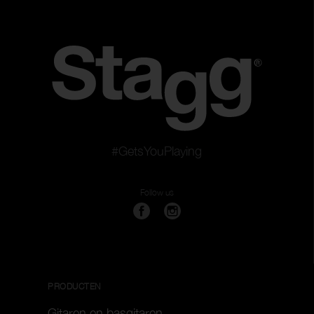
#GetsYouPlaying
Follow us
PRODUCTEN
Gitaren en basgitaren