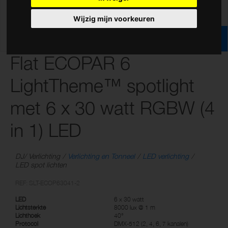
Wijzig mijn voorkeuren
Flat ECOPAR 6
LightTheme™ spotlight
met 6 x 30 watt RGBW (4
in 1) LED
DJ/ Verlichting
Verlichting en Tonneel
LED verlichting
LED spot lichten
REF: SLT-ECOP63041-2
LED
6 x 30 watt
Lichtsterkte
8000 lux @ 1 m
Lichthoek
40°
Protocol
DMX-512 (2, 4, 6, 7 kanalen)