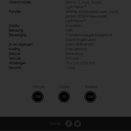
Control modes
DMX-512, Auto, Sound,
LightTheme™
Functies
Dimmer, stroboscoop, auto, sound
control, RGBW kleurwissels,
LightTheme™
Display
4 karakters
Behuizing
ABS
Bevestiging
1 instelbare beugel (hangend of
staand te gebruiken)
In- en uitgangen
3-pins DMX en IEC
Koeling
Stille ventilator
Gebruik
Binnenshuis
Verbruik
200 watt
Afmetingen
70 x 245 x235 mm
Gewicht
1,3 kg
Hoogte:
Lengte:
Breedte:
235
70
245
Deel dit: