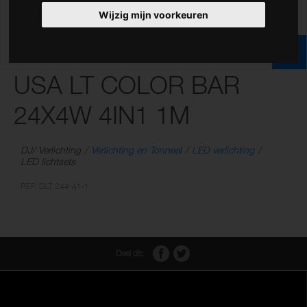
Wijzig mijn voorkeuren
USA LT COLOR BAR
24X4W 4IN1 1M
DJ/ Verlichting
Verlichting en Tonneel
LED verlichting
LED lichtsets
REF: SLT 244-41-1
Deel dit: