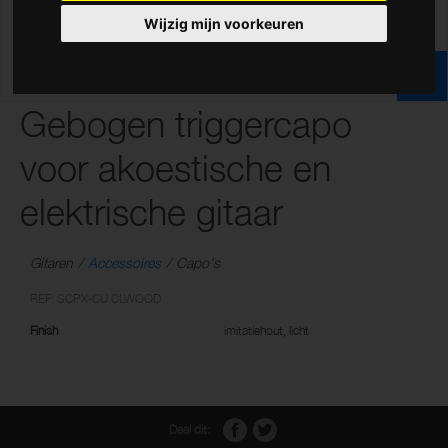
Wijzig mijn voorkeuren
Gebogen triggercapo
voor akoestische en
elektrische gitaar
Gitaren
Accessoires
Capo's
REF: SCPX-CU CLWOOD
Finish
imitatiehout, licht
Deel dit: