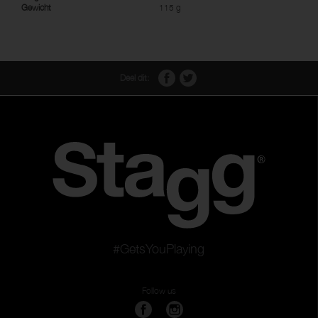
Gewicht
115 g
Deel dit:
#GetsYouPlaying
Follow us