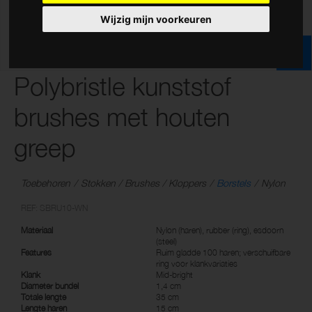
Wijzig mijn voorkeuren
Polybristle kunststof
brushes met houten
greep
Toebehoren
Stokken / Brushes / Kloppers
Borstels
Nylon
REF: SBRU10-WN
Materiaal
Nylon (haren), rubber (ring), esdoorn
(steel)
Features
Ruim gladde 100 haren; verschuifbare
ring voor klankvariaties
Klank
Mid-bright
Diameter bundel
1,4 cm
Totale lengte
35 cm
Lengte haren
15 cm