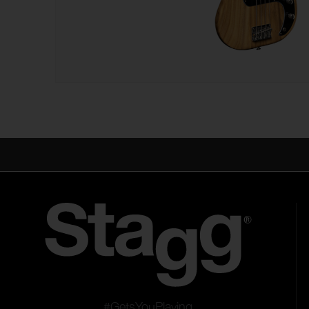
#GetsYouPlaying