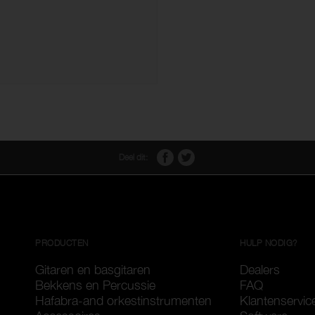
Deel dit:
PRODUCTEN
HULP NODIG?
Gitaren en basgitaren
Dealers
Bekkens en Percussie
FAQ
Hafabra-and orkestinstrumenten
Klantenservic