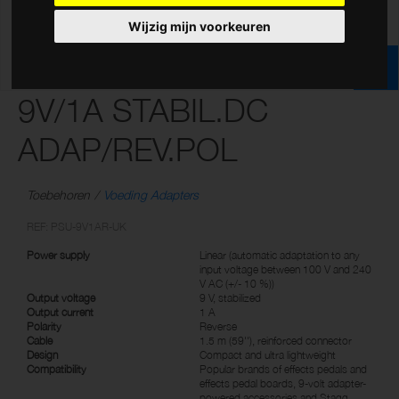
Wijzig mijn voorkeuren
9V/1A STABIL.DC
ADAP/REV.POL
Toebehoren
Voeding Adapters
REF: PSU-9V1AR-UK
Power supply
Linear (automatic adaptation to any
input voltage between 100 V and 240
V AC (+/- 10 %))
Output voltage
9 V, stabilized
Output current
1 A
Polarity
Reverse
Cable
1.5 m (59''), reinforced connector
Design
Compact and ultra lightweight
Compatibility
Popular brands of effects pedals and
effects pedal boards, 9-volt adapter-
powered accessories and Stagg