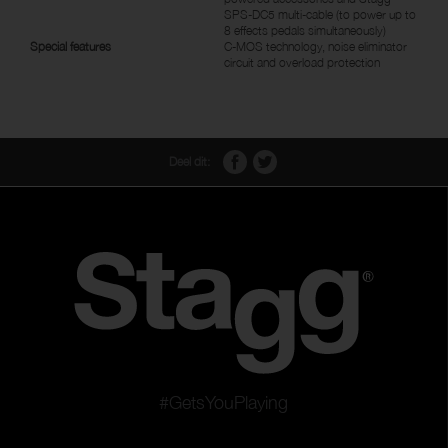
SPS-DC5 multi-cable (to power up to
8 effects pedals simultaneously)
Special features
C-MOS technology, noise eliminator
circuit and overload protection
Deel dit:
#GetsYouPlaying