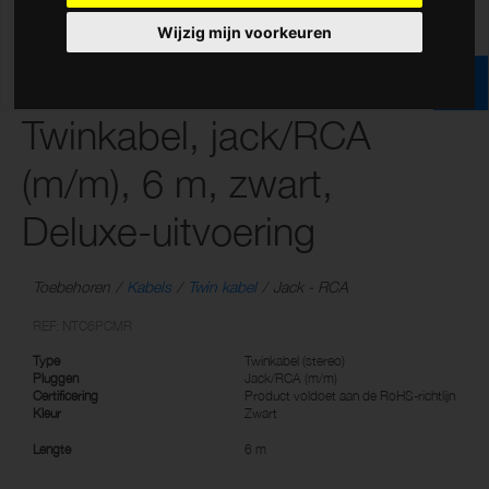
Wijzig mijn voorkeuren
Twinkabel, jack/RCA
(m/m), 6 m, zwart,
Deluxe-uitvoering
Toebehoren
Kabels
Twin kabel
Jack - RCA
REF: NTC6PCMR
Type
Twinkabel (stereo)
Pluggen
Jack/RCA (m/m)
Certificering
Product voldoet aan de RoHS-richtlijn
Kleur
Zwart
Lengte
6 m