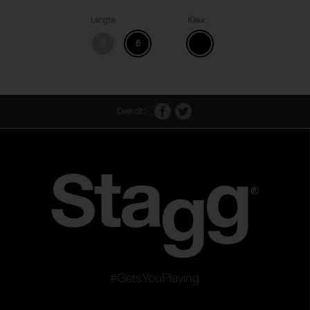
Lengte:
Kleur:
3
6
Deel dit:
#GetsYouPlaying