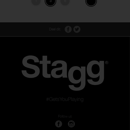
1
3
6
Deel dit:
#GetsYouPlaying
Follow us