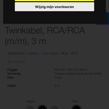
Wijzig mijn voorkeuren
Twinkabel, RCA/RCA
(m/m), 3 m
Toebehoren
Kabels
Twin kabel
RCA - RCA
REF: NTC3CR
Pluggen
RCA (m) / RCA (m), REAN
Normering
Product voldoet aan de RoHS-richtlijn
Kleur
Zwart
Lengte
3 m
Lengte:
Kleur: