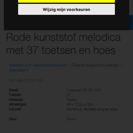
Wijzig mijn voorkeuren
Rode kunststof melodica
met 37 toetsen en hoes
Hafabra-and orkestinstrumenten
Diverse blaasinstrumenten
Melodica's
REF: MELOSTA37 RD
Bereik
3 octaven (F3-F6 / f-f"')
Toetsen
37
Materiaal
Plastic
Afmetingen
48 x 10,5 x 4 cm
Inclusief
Mondstuk, flexibele slang en hoes
Kleur
Rood