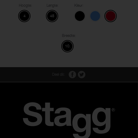
Hoogte:
Lengte:
Kleur:
4
48
Breedte:
10.
Deel dit: