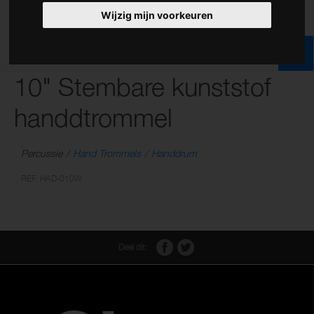
Wijzig mijn voorkeuren
10" Stembare kunststof
handdtrommel
Percussie
Hand Trommels
Handdrum
REF: HAD-010W
Deel dit: