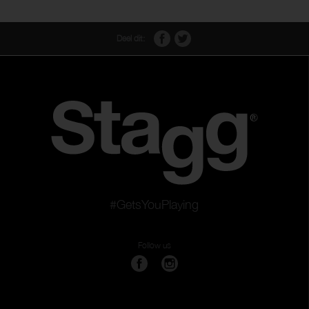
Deel dit:
#GetsYouPlaying
Follow us