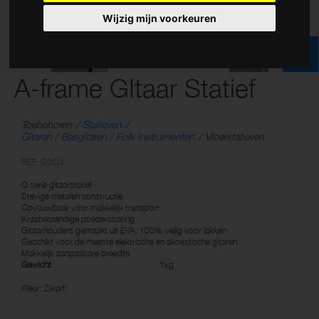
Wijzig mijn voorkeuren
A-frame GItaar Statief
Toebehoren
Statieven
Gitaren / Basgitaren / Folk instrumenten
Vloerstatieven
REF: GSQ4
Q serie gitaarstatief
Stevige metalen constructie
Opvouwbaar voor makkelijk transport
Krasbestendige poedercoating
Gitaarhouders gemaakt uit EVA, 100% veilig voor lakken
Geschikt voor de meeste elektrische en akoestische gitaren
Makkelijk aanpasbare breedte
Gewicht
1kg
Kleur: Zwart