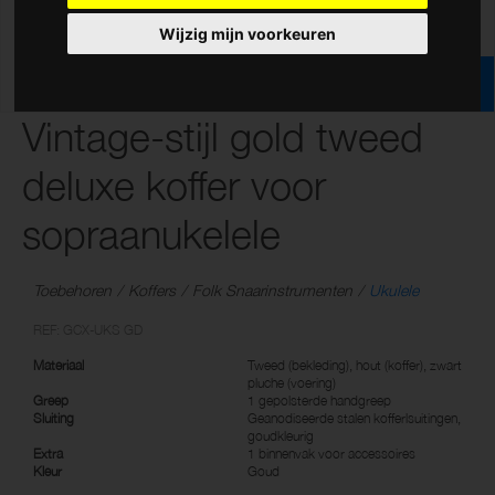
Wijzig mijn voorkeuren
Vintage-stijl gold tweed
deluxe koffer voor
sopraanukelele
Toebehoren
Koffers
Folk Snaarinstrumenten
Ukulele
REF: GCX-UKS GD
Materiaal
Tweed (bekleding), hout (koffer), zwart
pluche (voering)
Greep
1 gepolsterde handgreep
Sluiting
Geanodiseerde stalen kofferlsuitingen,
goudkleurig
Extra
1 binnenvak voor accessoires
Kleur
Goud