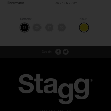
Binnenmaten
55 x 17,5 x 9 cm
Diameter:
Kleur:
21
26
27
30
Deel dit: