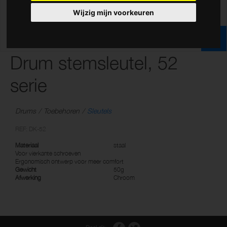
Wijzig mijn voorkeuren
Drum stemsleutel, 52
serie
Drums
Toebehoren
Sleutels
REF: DK-52
Materiaal
staal
Voor vierkante schroeven
Ergonomisch ontwerp voor meer comfort
Gewicht
50g
Afwerking
Chroom