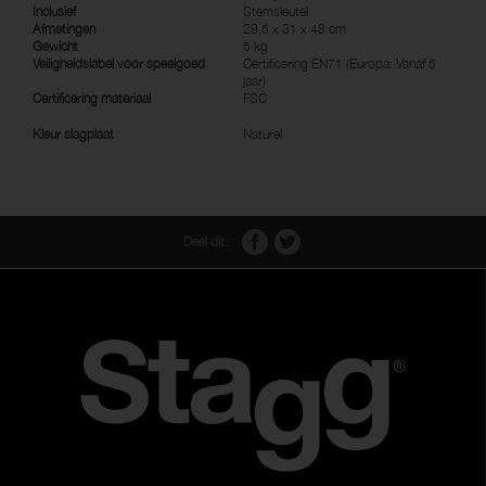
Inclusief
Stemsleutel
Afmetingen
29,5 x 31 x 48 cm
Gewicht
5 kg
Veiligheidslabel voor speelgoed
Certificering EN71 (Europa: Vanaf 5
jaar)
Certificering materiaal
FSC
Kleur slagplaat
Naturel
Deel dit: