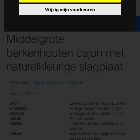
Wijzig mijn voorkeuren
Middelgrote
berkenhouten cajon met
naturelkleurige slagplaat
Percussie
Hand Percussie
Cajones
REF: CAJ-50M-N
Body
Zevenlaags berken multiplex, 9 mm
Achterkant
Vijflaags berken multiplex, 7 mm
Slagplaat
Drielaags berken multiplex, 3 mm
Voetjes
Anti-slip rubber
Snaren
Twee sets snaren, instelbaar, in V-
patroon
Feature
Ergonomisch vormgegeven randen
aan zij- en voorkant