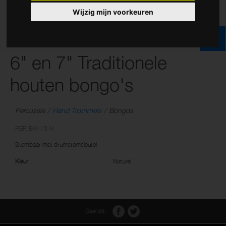
Wijzig mijn voorkeuren
6" en 7" Traditionele
houten bongo's
Percussie
Hand Trommels
Bongos
REF: BW-70-N
Stembaar met drumstemsleutel
Kleur
Naturel
Deel dit: