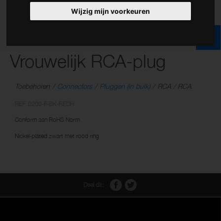
Wijzig mijn voorkeuren
Vrouwelijk RCA-plug
Toebehoren
Connectors
Pluggen (in bulk)
RCA / RCA
REF: 0200-F-BK-REDH
Conform aan RoHS Norm
Nickel-plated zwart met rood ring
Deel dit: