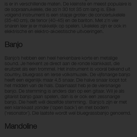
is er in verschillende maten. De kleinste en meest populaire is
de sopraanukelele, die zo’n 30 tot 35 cm lang is. Elke
volgend instrument is een stapje groter: de concertukelele
(35-40 cm), de tenor (40-45) en de bariton. Met z’n vier
snaren leer je er makkelijk op spelen. Ukeleles zijn er ook in
elektrische en elektro-akoestische uitvoeringen.
Banjo
Banjo’s hebben een heel herkenbare korte en metalige
sound. Je herkent ze direct aan de ronde klankkast, die
eruitziet als een trommel. Het instrument is vooral bekend uit
country, bluegrass en Ierse volksmuziek. De vijfsnarige banjo
heeft een eigenlijk maar 4,5 snaar. Die halve snaar loopt tot
het midden van de hals. Daarnaast heb je de viersnarige
banjo. De stemming is anders dan op een gitaar. Wil je als
gitarist banjo gaan spelen, dan is er ook een zessnarige
banjo. Die heeft wél dezelfde stemming. Banjo’s zijn er met
een klankkast zonder (‘open back’) en met bodem
(‘resonator’). Die laatste wordt wel bluegrassbanjo genoemd.
Mandoline