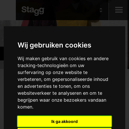
Kids
Producten
Wij gebruiken cookies
Audio &
Gitaren en basgitaren
Lighting
Wij maken gebruik van cookies en andere
tracking-technologieën om uw
surfervaring op onze website te
Producten
verbeteren, om gepersonaliseerde inhoud
en advertenties te tonen, om ons
Elektrische gitaren
websiteverkeer te analyseren en om te
Akoestische gitaren
begrijpen waar onze bezoekers vandaan
komen.
Basgitaren
Folkinstrumenten
Ik ga akkoord
Hoezen en koffers