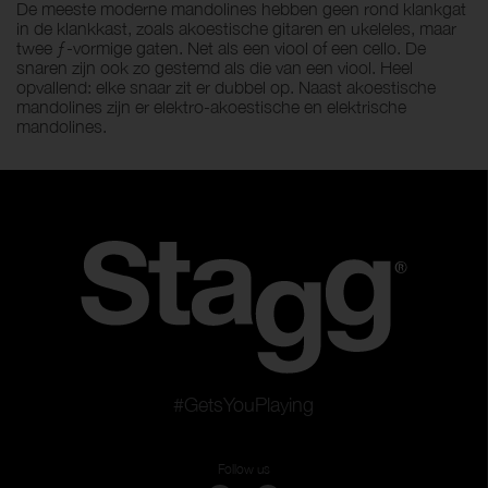
De meeste moderne mandolines hebben geen rond klankgat
in de klankkast, zoals akoestische gitaren en ukeleles, maar
twee ƒ-vormige gaten. Net als een viool of een cello. De
snaren zijn ook zo gestemd als die van een viool. Heel
opvallend: elke snaar zit er dubbel op. Naast akoestische
mandolines zijn er elektro-akoestische en elektrische
mandolines.
#GetsYouPlaying
Follow us