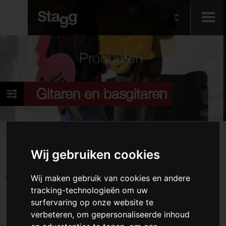
Kids
Producten
Audio &
Gitaren en basgitaren
Lighting
Producten
Wij gebruiken cookies
Elektrische gitaren
Akoestische gitaren
Wij maken gebruik van cookies en andere
tracking-technologieën om uw
Basgitaren
surfervaring op onze website te
Folkinstrumenten
verbeteren, om gepersonaliseerde inhoud
Hoezen en koffers