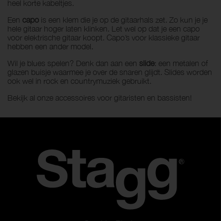
heel korte kabeltjes.
Een
capo
is een klem die je op de gitaarhals zet. Zo kun je je
hele gitaar hoger laten klinken. Let wel op dat je een capo
voor elektrische gitaar koopt. Capo’s voor klassieke gitaar
hebben een ander model.
Wil je blues spelen? Denk dan aan een
slide
: een metalen of
glazen buisje waarmee je over de snaren glijdt. Slides worden
ook wel in rock en countrymuziek gebruikt.
Bekijk al onze accessoires voor gitaristen en bassisten!