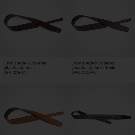
Pedaalborden
Instrumentkabels
reserveonderdelen
Kleur
Gepolsterde kunstleren
Gepolsterde kunstleren
gitaarband, bruin
gitaarband, donkerbruin
SPFL 30 BRW
SPFL 30 DBRW
Wis filters
Gebruik filters