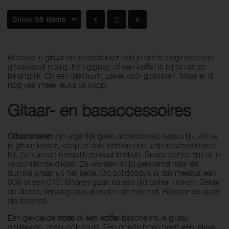
Show 36 items
2
Behalve je gitaar en je versterker heb je om te beginnen een
gitaarkabel nodig. Een gigbag of een koffer is bijna net zo
belangrijk. En een plectrum, zeker voor gitaristen. Maar er is
nog veel meer leuks te koop.
Gitaar- en basaccessoires
Gitaarsnaren
zijn eigenlijk geen accessoires, natuurlijk. Als je
je gitaar koopt, koop er dan meteen een setje reservesnaren
bij. Ze kunnen namelijk zomaar breken. Snarensetjes zijn er in
verschillende diktes. Ze worden altijd genoemd naar de
dunste snaar uit het setje. Op solidbody’s is dat meestal een
009 of een 010.
Snaren gaan na een tijd doffer klinken. Zeker
de dikste. Vervang dus af en toe de hele set. Bewaar de oude
als reserve!
Een gevoerde
hoes
of een
koffer
beschermt je gitaar
onderweg, maar ook thuis. Een goede hoes heeft een lekker