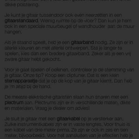
dikke polstering.
Je kunt je gitaar tussendoor ook even neerzetten in een
gitaarstandaard
. Weinig ruimte op de vloer? Dan kun je hem
ook in een speciale muurbeugel of wandhouder aan de muur
hangen.
Als je staand speelt, heb je een
gitaarband
nodig. Ze zijn er in
allerlei kleuren en met allerlei ontwerpen. Sta je langer te
spelen, kies dan een bredere gitaarband. Zeker als je een vrij
zware gitaar hebt gekocht.
Voor je gaat spelen of oefenen, controleer je de stemming van
je gitaar. Onze tip? Koop een cliptuner. Dat is een klein
stemapparaatje
dat je op de kop van je gitaar klemt. Dan heb
je ‘m altijd bij de hand.
De meeste elektrische gitaristen slaan hun snaren met een
plectrum
aan. Plectrums zijn er in verschillende maten, dikte
en materialen. Vraag je dealer om advies!
Je sluit je gitaar met een
gitaarkabel
op je versterker aan.
Zulke instrumentkabels zijn er in vaste lengtes. Voor thuis is
een kabel van drie meter prima. Ze zijn er ook in zes en tien
meter, bijvoorbeeld. Voor het aansluiten van je effecten heb je