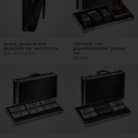
Zwarte, gevoerde leren
ABS koffer voor
gitaarband met verchroomde...
gitaareffectpedalen (pedalen
niet...
SLPL-BUCKLE BLK
UPC-424