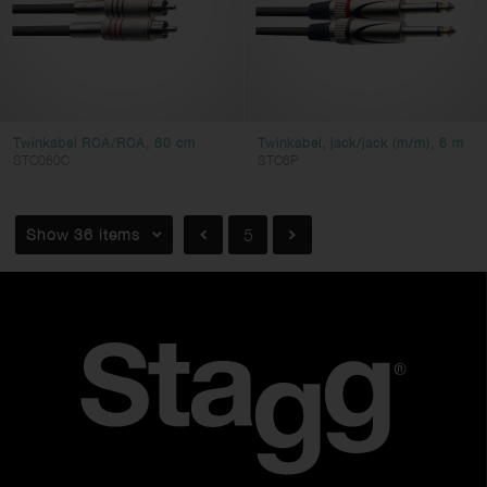
Twinkabel RCA/RCA, 60 cm
Twinkabel, jack/jack (m/m), 6 m
STC060C
STC6P
Show 36 items
5