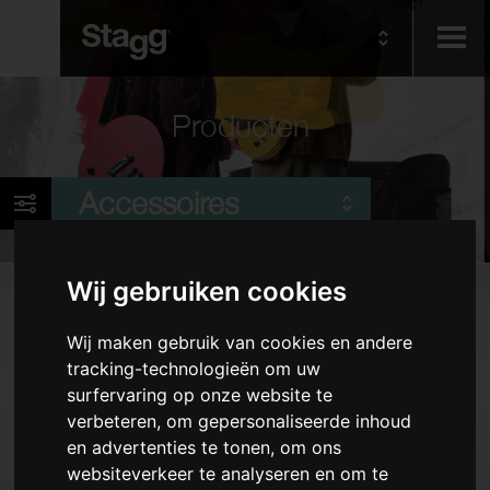
Kids
Producten
Audio &
Accessoires
Lighting
Wij gebruiken cookies
Producten
Wij maken gebruik van cookies en andere
Kabels
tracking-technologieën om uw
Pianokrukken en -banken
surfervaring op onze website te
Stemapparaten en metronomen
verbeteren, om gepersonaliseerde inhoud
en advertenties te tonen, om ons
keyboard Accessoires
websiteverkeer te analyseren en om te
Statieven