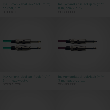
RJ45
Instrumentkabel jack/jack (m/m),
Instrumentkabel jack/jack (m/m),
HDMI
spiraal, 6 m...
3 m, heavy-duty...
SGCC6 DL
SGC3DL CBL
Kleur
AC-adapter
Europa stekker
UK stekker
Instrumentkabel jack/jack (m/m),
Instrumentkabel jack/jack (m/m),
USA stekker
3 m, heavy-duty...
3 m, heavy-duty...
SGC3DL CGR
SGC3DL CPP
Wis filters
Gebruik filters