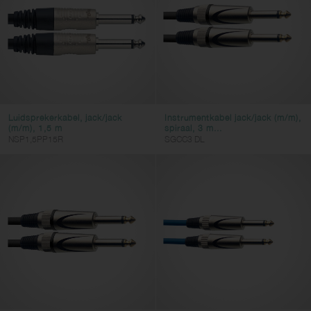
DIN
XLR
MINI-JACK
RCA
RJ45
Luidsprekerkabel, jack/jack
Instrumentkabel jack/jack (m/m),
HDMI
(m/m), 1,5 m
spiraal, 3 m...
NSP1,5PP15R
SGCC3 DL
Aansluiting 2
JACK
SPK
DIN
XLR
RCA
MINI-JACK