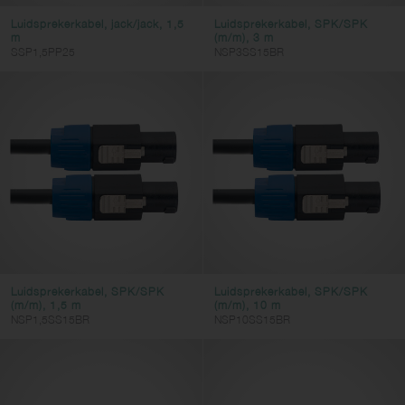
y-cable
Luidsprekerkabel, jack/jack, 1,5
Luidsprekerkabel, SPK/SPK
m
(m/m), 3 m
multicore
SSP1,5PP25
NSP3SS15BR
line
twin
stage-box
dmx
adapter
computer
video
ac-power
Luidsprekerkabel, SPK/SPK
Luidsprekerkabel, SPK/SPK
(m/m), 1,5 m
(m/m), 10 m
Aansluiting 1
NSP1,5SS15BR
NSP10SS15BR
JACK
SPK