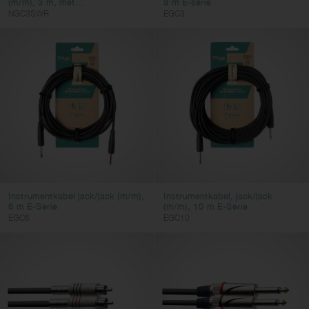
(m/m), 3 m, met...
3 m E-serie
NGC3SWR
EGC3
Instrumentkabel jack/jack (m/m),
Instrumentkabel, jack/jack
6 m E-Serie
(m/m), 10 m E-Serie
EGC6
EGC10