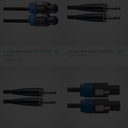
Videokabels
Adapterkabels
Stroomkabels
DC voedingskabel
Accessoires voor kabels
Luidsprekerkabel SPK/SPK - 30
Luidsprekerkabel jack/jack, 15 m
Connectors
meter
SSP15PP15
SSP30SS25
Kabeltype
dc-power
instrument
speaker
midi
microphone
patch