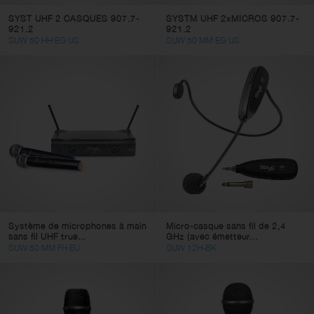
SYST UHF 2 CASQUES 907.7-
SYSTM UHF 2xMICROS 907.7-
921.2
921.2
SUW 50 HH EG US
SUW 50 MM EG US
Système de microphones à main
Micro-casque sans fil de 2,4
sans fil UHF true...
GHz (avec émetteur...
SUW 50 MM FH EU
SUW 12H-BK