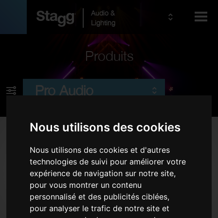
Audio &
Lighting
Produits
Kids
Pro Audio
Nous utilisons des cookies
Produits
Nous utilisons des cookies et d'autres
Sonorisation Live
technologies de suivi pour améliorer votre
Sans fil
expérience de navigation sur notre site,
Microphones
pour vous montrer un contenu
personnalisé et des publicités ciblées,
Casques d'écoute
pour analyser le trafic de notre site et
Etuis pour rack