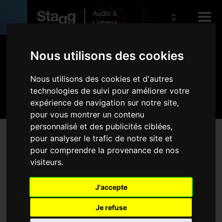
Audio &
Lighting
Produits
Nous utilisons des cookies
Nous utilisons des cookies et d'autres
Kids
Pro Lighting
technologies de suivi pour améliorer votre
expérience de navigation sur notre site,
pour vous montrer un contenu
personnalisé et des publicités ciblées,
Produits
pour analyser le trafic de notre site et
Aucune produit ne correspond à votre recherche
pour comprendre la provenance de nos
Eclairage LED
visiteurs.
Consoles lumière DMX
Câbles DMX
J'accepte
Stands
Je refuse
Housses et étuis