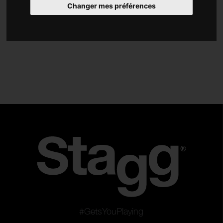
Changer mes préférences
Accessoires
Type
Projecteurs LED
Lyres LED
Ensembles LED
Barres LED
Jeux de lumières LED
Eclairage LED décoratif
Réinitialister les filtres
Appliquer les filtres
#GetsYouPlaying