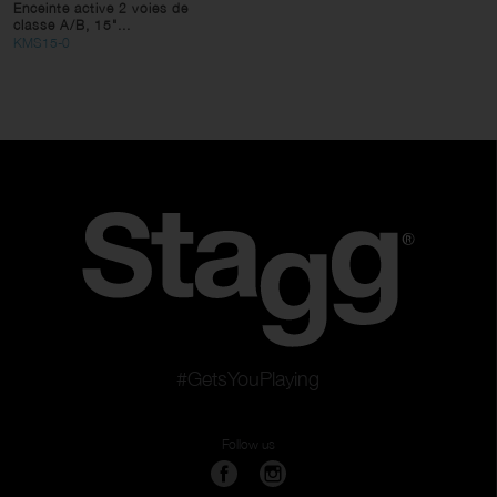
Enceinte active 2 voies de
classe A/B, 15"...
KMS15-0
#GetsYouPlaying
Follow us