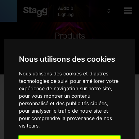
Audio &
Lighting
Produits
Kids
Pro Audio
Nous utilisons des cookies
Nous utilisons des cookies et d'autres
technologies de suivi pour améliorer votre
Produits
expérience de navigation sur notre site,
pour vous montrer un contenu
Sonorisation Live
personnalisé et des publicités ciblées,
Sans fil
pour analyser le trafic de notre site et
Microphones
pour comprendre la provenance de nos
visiteurs.
Casques d'écoute
Etuis pour rack