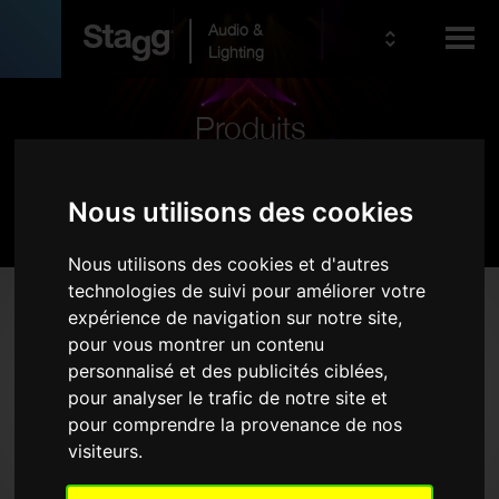
Audio &
Lighting
Produits
Kids
Pro Audio
Nous utilisons des cookies
Nous utilisons des cookies et d'autres
technologies de suivi pour améliorer votre
Produits
expérience de navigation sur notre site,
pour vous montrer un contenu
Sonorisation Live
personnalisé et des publicités ciblées,
Sans fil
pour analyser le trafic de notre site et
Microphones
pour comprendre la provenance de nos
visiteurs.
Casques d'écoute
Etuis pour rack