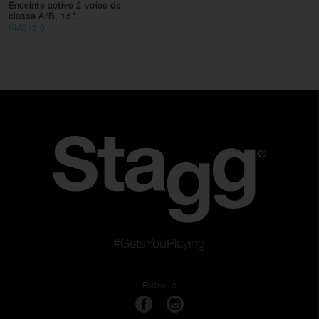
Enceinte active 2 voies de
classe A/B, 15"...
KMS15-0
#GetsYouPlaying
Follow us