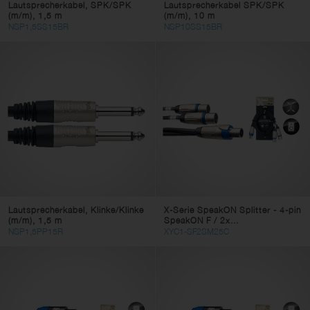
Lautsprecherkabel, SPK/SPK
Lautsprecherkabel SPK/SPK
(m/m), 1,5 m
(m/m), 10 m
NSP1,5SS15BR
NSP10SS15BR
Lautsprecherkabel, Klinke/Klinke
X-Serie SpeakON Splitter - 4-pin
(m/m), 1,5 m
SpeakON F / 2x...
NSP1,5PP15R
XYC1-SF2SM25C