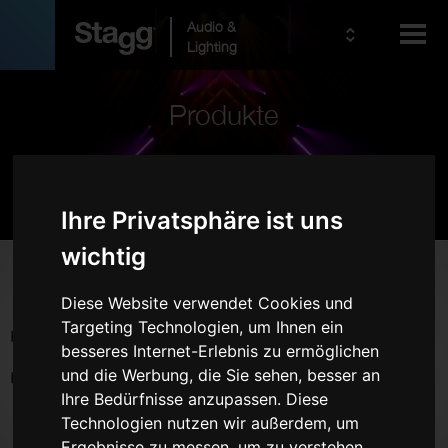
Audio &
Lighting
Produkte
Kids
Pro Audio
Ihre Privatsphäre ist uns
wichtig
Produkte
Diese Website verwendet Cookies und
Live-Sound-Systeme
Targeting Technologien, um Ihnen ein
Drahtlosanlagen
besseres Internet-Erlebnis zu ermöglichen
und die Werbung, die Sie sehen, besser an
Mikrofone
Ihre Bedürfnisse anzupassen. Diese
Kopfhörer
Technologien nutzen wir außerdem, um
Rackcases
Ergebnisse zu messen, um zu verstehen,