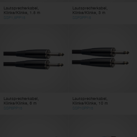
Anschluss 2
Lautsprecherkabel,
Lautsprecherkabel,
Klinke/Klinke, 1.5 m
Klinke/Klinke, 3 m
SPK
SSP1,5PP15
SSP3PP15
JACK
Farbe
Filter löschen
Filter anwenden
Lautsprecherkabel,
Lautsprecherkabel,
Klinke/Klinke, 6 m
Klinke/Klinke, 10 m
SSP6PP15
SSP10PP15