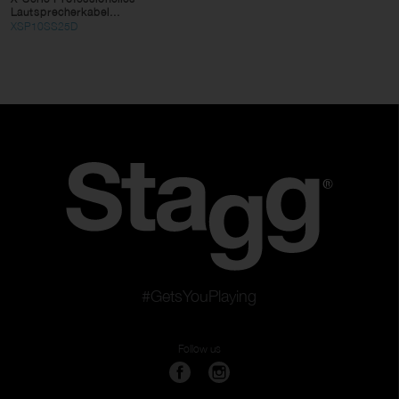
Lautsprecherkabel...
XSP10SS25D
#GetsYouPlaying
Follow us