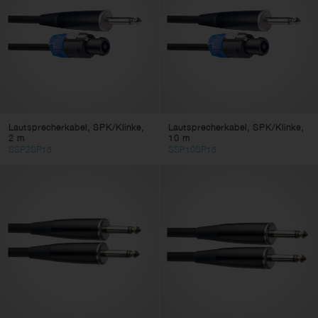
Computer Kabel
Video Kabel
Adapterkabel
Stromkabel
DC-Netzkabel
Kabelzubehör
Lautsprecherkabel, SPK/Klinke,
Lautsprecherkabel, SPK/Klinke,
2 m
10 m
Steckverbinder
SSP2SP15
SSP10SP15
Kabeltyp
speaker
Anschluss 1
SPK
JACK