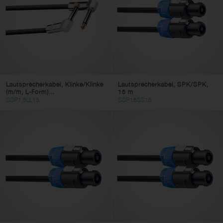
Lautsprecherkabel, Klinke/Klinke
Lautsprecherkabel, SPK/SPK,
(m/m, L-Form)...
15 m
SSP1,5LL15
SSP15SS15