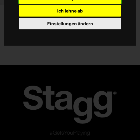
Kabel
Ich lehne ab
5 Kabelbinder
VCS-225
Verstärker
Einstellungen ändern
Taschen und Cases
Zubehör
Typ
Mikrofon-Kabel
Lautsprecher-Kabel
Twin Kabel
Patch Kabel
Y-Kabel
Line Kabel
Multicore Kabel
#GetsYouPlaying
Stage Box