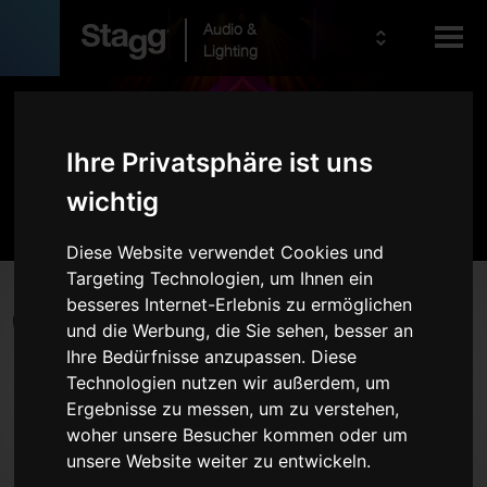
Audio &
Lighting
Produkte
Ihre Privatsphäre ist uns
Kids
Pro Audio
wichtig
Diese Website verwendet Cookies und
Targeting Technologien, um Ihnen ein
Produkte
besseres Internet-Erlebnis zu ermöglichen
und die Werbung, die Sie sehen, besser an
Live-Sound-Systeme
Ihre Bedürfnisse anzupassen. Diese
Drahtlosanlagen
Technologien nutzen wir außerdem, um
Ergebnisse zu messen, um zu verstehen,
Mikrofone
woher unsere Besucher kommen oder um
Kopfhörer
unsere Website weiter zu entwickeln.
Rackcases